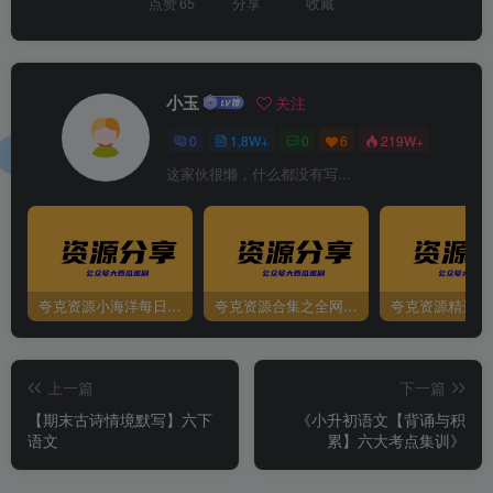
点赞
65
分享
收藏
小玉
关注
0
1.8W+
0
6
219W+
这家伙很懒，什么都没有写...
夸克资源小海洋每日更新资源大汇总（持续更新）
夸克资源合集之全网影视
夸克资源精选资
上一篇
下一篇
【期末古诗情境默写】六下
《小升初语文【背诵与积
语文
累】六大考点集训》