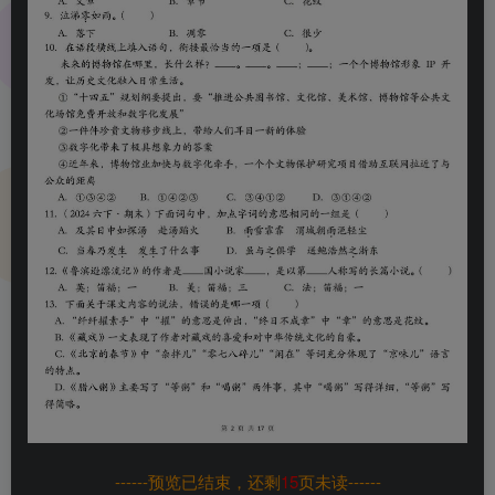
------预览已结束，还剩
15
页未读------