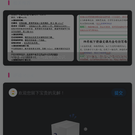
相关推荐
六下数学《圆柱与圆锥》知识点归纳
四
评论
抢沙发
欢迎您留下宝贵的见解！
提交