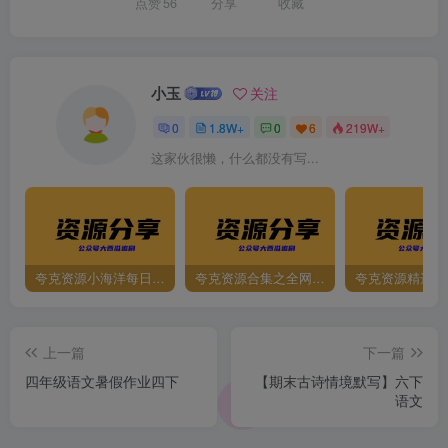
点赞
56
分享
收藏
小玉
关注
0
1.8W+
0
6
219W+
这家伙很懒，什么都没有写...
夸克资源小海洋每日更新资源大汇总（持续更新）
夸克资源合集之全网影视
夸克资源精选资
上一篇
下一篇
四年级语文暑假作业四下
【期末古诗情境默写】六下
语文