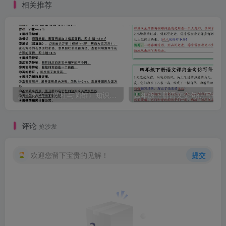
相关推荐
六下数学《圆柱与圆锥》知识点归纳
四
评论
抢沙发
欢迎您留下宝贵的见解！
提交