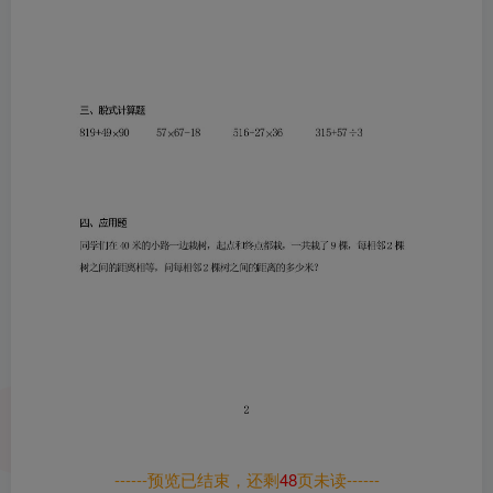
------预览已结束，还剩
48
页未读------