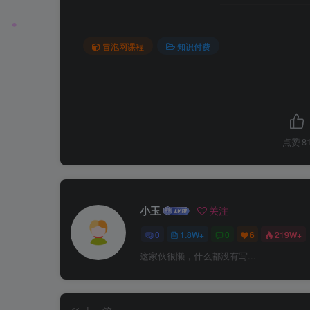
冒泡网课程
知识付费
点赞
8
小玉
关注
0
1.8W+
0
6
219W+
这家伙很懒，什么都没有写...