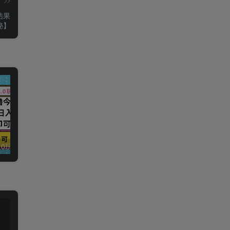
篇
结果
秘】
今日头条最新9.0玩法，轻松矩阵日入2000+
强人设IP课程完整版线下课SOP合集+26年最强人设IP课，真线索获客，强人设成交