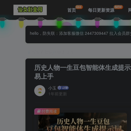
666
NEW
首页
每日更新资源
hello，防失联：添加客服微信 2447309447 
首页
知识付费
正文
历史人物一生豆包智能体生成提示
易上手
小玉
1年前更新
付费阅读