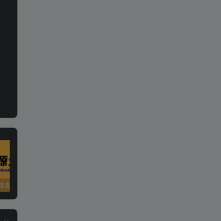
精选资源
夸克资源合集之英语专区
五一窝在家里，就用这些网站免费看片！！