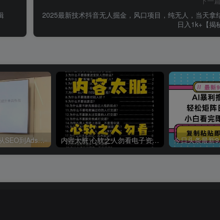
下一
辑
2025最新技术抖音无人掘金，风口项目，纯无人，当天拿
日入1k+【揭
哥飞·独立站运营从SEO到Adsense全方位攻略
内容太脏 心软之人勿看电子资料pdf