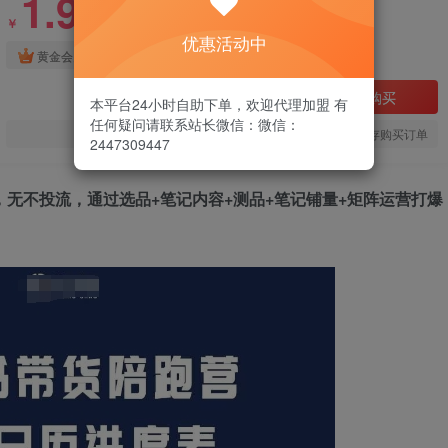
1.99
￥
优惠活动中
免费
黄金会员
立即购买
本平台24小时自助下单，欢迎代理加盟 有
任何疑问请联系站长微信：微信：
您当前未登录！建议登陆后购买，可保存购买订单
2447309447
，无不投流，通过选品+笔记内容+测品+笔记铺量+矩阵运营打爆