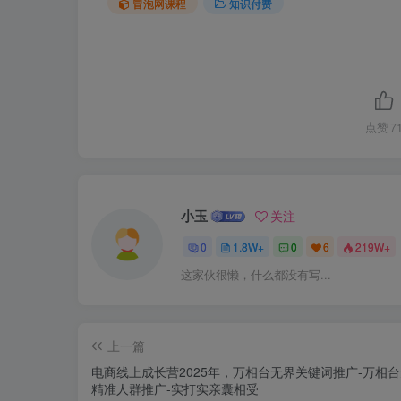
冒泡网课程
知识付费
点赞
7
小玉
关注
0
1.8W+
0
6
219W+
这家伙很懒，什么都没有写...
上一篇
电商线上成长营2025年，万相台无界关键词推广-万相
精准人群推广-实打实亲囊相受