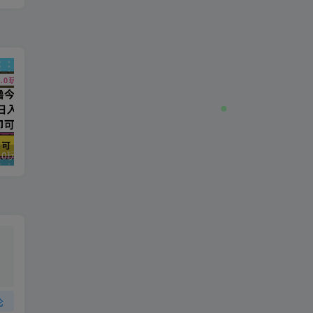
今日头条最新9.0玩法，轻松矩阵日入2000+
强人设IP课程完整版线下课SOP合集+26年最强人设IP课，真线索获客，强人设成交
论