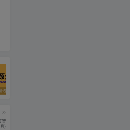
精选资源
夸克资源合集之英语专区
五一窝在家里，就用这些网站免费看片！！
篇
何智
月)