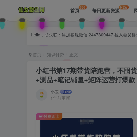
666
NEW
首页
每日更新资源
hello，防失联：添加客服微信 2447309447 
首页
知识付费
正文
小红书第17期带货陪跑营，不囤
+测品+笔记铺量+矩阵运营打爆款
小玉
1年前更新
付费阅读