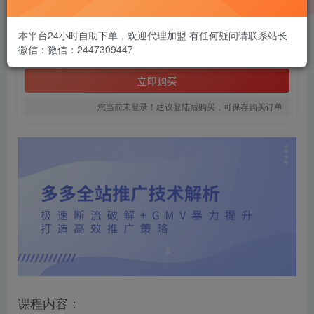
1.99
￥
本平台24小时自助下单，欢迎代理加盟 有任何疑问请联系站长
微信：微信：2447309447
免费
黄金会员
立即购买
您当前未登录！建议登陆后购买，可保存购买订单
课程内容：