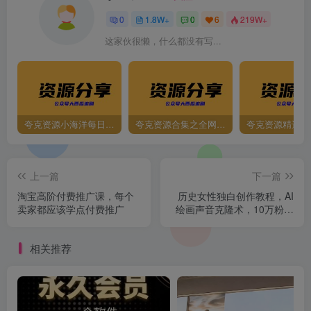
0
1.8W+
0
6
219W+
这家伙很懒，什么都没有写...
夸克资源小海洋每日更新资源大汇总（持续更新）
夸克资源合集之全网影视
夸克资源精选资
上一篇
下一篇
淘宝高阶付费推广课，每个
历史女性独白创作教程，AI
卖家都应该学点付费推广
绘画声音克隆术，10万粉账
号运营秘籍
相关推荐