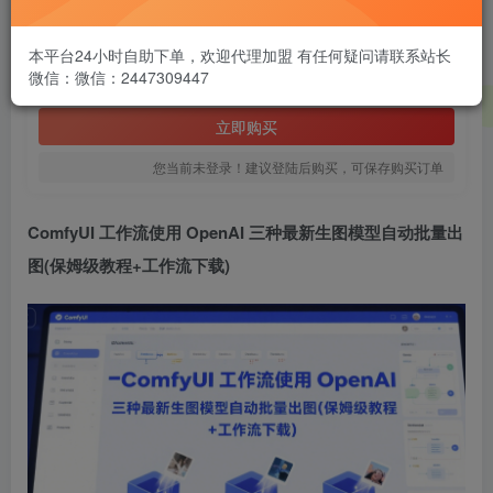
1.99
￥
本平台24小时自助下单，欢迎代理加盟 有任何疑问请联系站长
微信：微信：2447309447
免费
黄金会员
立即购买
您当前未登录！建议登陆后购买，可保存购买订单
ComfyUI 工作流使用 OpenAI 三种最新生图模型自动批量出
图(保姆级教程+工作流下载)