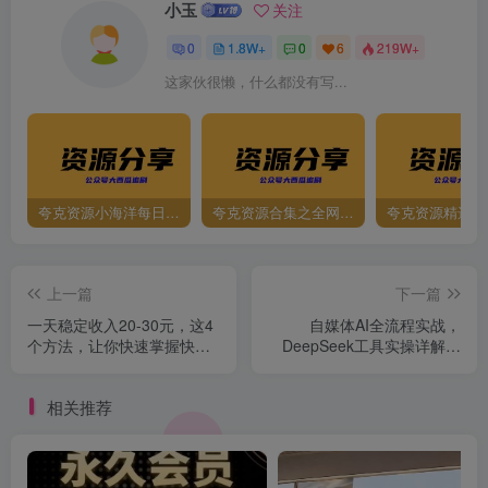
小玉
关注
0
1.8W+
0
6
219W+
这家伙很懒，什么都没有写...
夸克资源小海洋每日更新资源大汇总（持续更新）
夸克资源合集之全网影视
夸克资源精选资
上一篇
下一篇
一天稳定收入20-30元，这4
自媒体AI全流程实战，
个方法，让你快速掌握快手
DeepSeek工具实操详解，
极速版金币赚钱技巧(附详细
从起号到变现完整方案
教程)
相关推荐