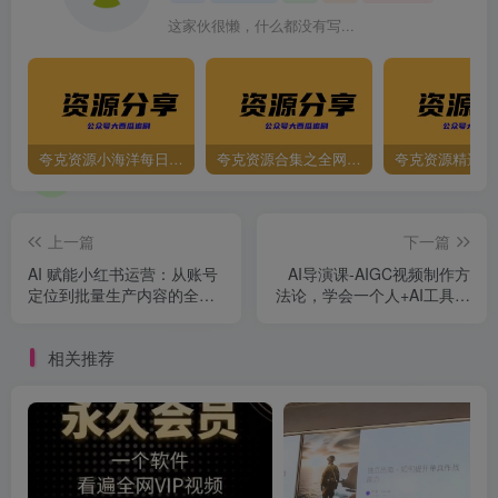
这家伙很懒，什么都没有写...
夸克资源小海洋每日更新资源大汇总（持续更新）
夸克资源合集之全网影视
夸克资源精选资
上一篇
下一篇
AI 赋能小红书运营：从账号
AI导演课-AIGC视频制作方
定位到批量生产内容的全流
法论，学会一个人+AI工具，
程
完成如同小型视频团队般的
创作工作，实现导演梦
相关推荐