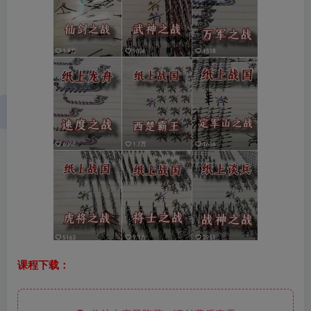
课程下载：