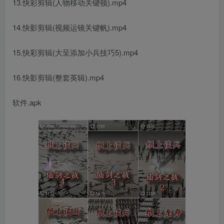
13.快彩剪辑(人物移动关键顿).mp4
14.快影剪辑(视频运镜关键帆).mp4
15.快彩剪辑(大呈添加小兵技巧5).mp4
16.快影剪辑(整套英辑).mp4
软件.apk