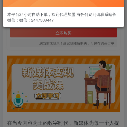
1.99
￥
本平台24小时自助下单，欢迎代理加盟 有任何疑问请联系站长
微信：微信：2447309447
免费
黄金会员
立即购买
您当前未登录！建议登陆后购买，可保存购买订单
在当今内容为王的数字时代，新媒体为每一个人提