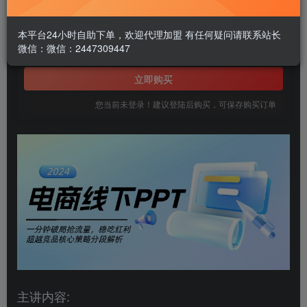
1.99
￥
本平台24小时自助下单，欢迎代理加盟 有任何疑问请联系站长
微信：微信：2447309447
免费
黄金会员
立即购买
您当前未登录！建议登陆后购买，可保存购买订单
主讲内容: