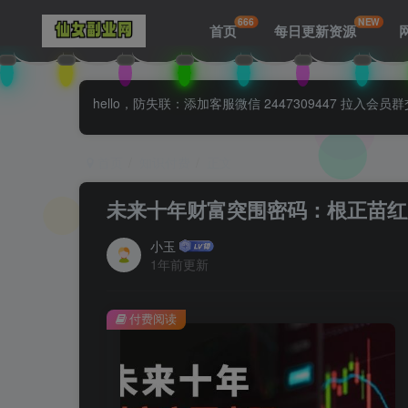
666
NEW
首页
每日更新资源
hello，防失联：添加客服微信 2447309447 
首页
知识付费
正文
未来十年财富突围密码：根正苗红
小玉
1年前更新
付费阅读