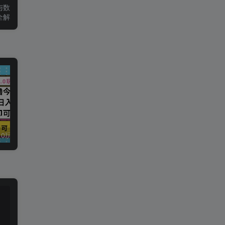
与数
全解
今日头条最新9.0玩法，轻松矩阵日入2000+
强人设IP课程完整版线下课SOP合集+26年最强人设IP课，真线索获客，强人设成交