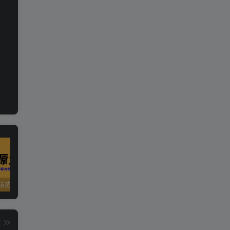
精选资源
夸克资源合集之英语专区
五一窝在家里，就用这些网站免费看片！！
篇