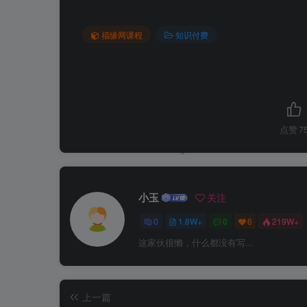
福缘网课程
知识付费
点赞
7
小玉
关注
0
1.8W+
0
6
219W+
这家伙很懒，什么都没有写...
上一篇