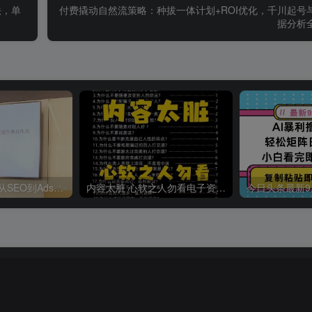
法，单
付费撬动自然流策略：种拔一体计划+ROI优化，千川起号
据分析
哥飞·独立站运营从SEO到Adsense全方位攻略
内容太脏 心软之人勿看电子资料pdf