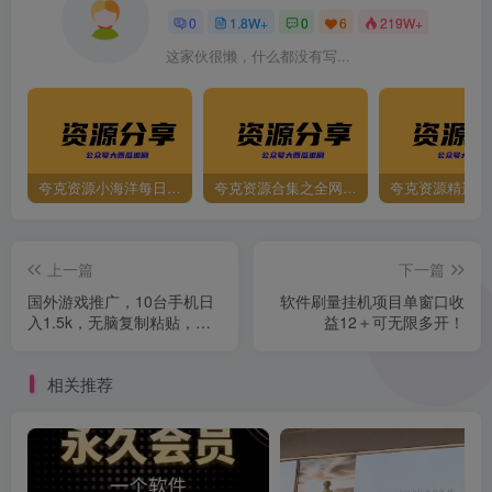
0
1.8W+
0
6
219W+
这家伙很懒，什么都没有写...
夸克资源小海洋每日更新资源大汇总（持续更新）
夸克资源合集之全网影视
夸克资源精选资
上一篇
下一篇
国外游戏推广，10台手机日
软件刷量挂机项目单窗口收
入1.5k，无脑复制粘贴，保
益12＋可无限多开！
姆级教程【揭秘】
相关推荐