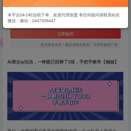
1.99
￥
本平台24小时自助下单，欢迎代理加盟 有任何疑问请联系站长
微信：微信：2447309447
免费
黄金会员
立即购买
您当前未登录！建议登陆后购买，可保存购买订单
Ai美女ip玩法
，一睁眼已经挣了3张，手把手教学【揭秘】
简介：这类的图片集美女IP类的内容，在小红书上很是火