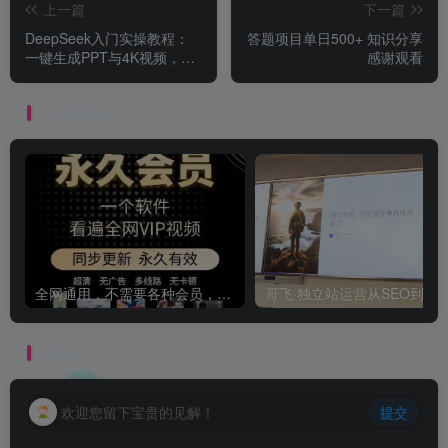
上一篇
下一篇
DeepSeek入门实操教程：
答题项目单日500+ 知识分享
一键生成PPT与4K视频，快
感谢观看
速掌握AI创作技巧
相关推荐
全网通用，不需要各种会员，再也不缺电影看！！
评论
抢沙发
欢迎您留下宝贵的见解！
提交